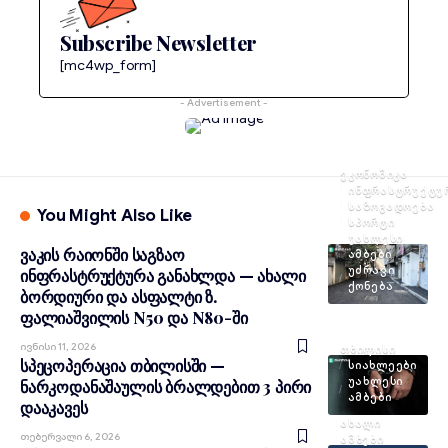
Subscribe Newsletter
[mc4wp_form]
- Advertisement -
ᲔᲙᲝᲜᲝᲛᲘᲙᲐ
ᲘᲜᲤᲠᲐᲡᲢᲠᲣᲥᲢᲣ
ᲡᲐᲖᲝᲒᲐᲓᲝᲔᲑᲐ
You Might Also Like
ᲡᲞᲝᲠᲢᲘ
ᲣᲐᲮᲚᲔᲡᲘ
ვაკის რაიონში საგზაო
ᲐᲛᲑᲔᲑᲘ
ᲣᲫᲠᲐᲕᲘ
ინფრასტრუქტურა განახლდა — ახალი
ᲥᲝᲜᲔᲑᲐ
ბორდიური და ასფალტი ზ.
ფალიაშვილის N50 და N80-ში
Ივნისი 11, 2026
ᲗᲑᲘᲚᲘᲡᲘ
სპეცოპერაცია თბილისში —
ᲡᲘᲐᲮᲚᲔᲔᲑᲘ
ᲣᲐᲮᲚᲔᲡᲘ
ნარკოდანაშაულის ბრალდებით 3 პირი
ᲐᲛᲑᲔᲑᲘ
დააკავეს
ᲐᲮᲐᲚᲘ
Თებერვალი 6, 2026
ᲐᲛᲑᲔᲑᲘ