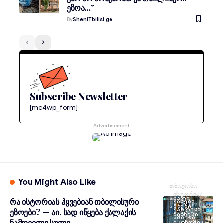
ეზოა…”
By
SheniTbilisi.ge
Subscribe Newsletter
[mc4wp_form]
- Advertisement -
You Might Also Like
ᲗᲑᲘᲚᲘᲡᲘ
ᲘᲡᲢᲝᲠᲘᲐ/
ᲐᲮᲐᲚᲘ
რა ისტორიას ჰყვებიან თბილისური
ᲣᲑᲜᲔᲑᲘ
ᲐᲛᲑᲔᲑᲘ
ᲣᲐᲮᲚᲔᲡᲘ
ეზოები? — აი, სად იწყება ქალაქის
ᲑᲘᲖᲜᲔᲡᲘ
ᲐᲛᲑᲔᲑᲘ
ნამდვილი სული
ᲔᲙᲝᲜᲝᲛᲘᲙᲐ