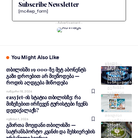
Subscribe Newsletter
[mc4wp_form]
- Advertisement -
You Might Also Like
ᲐᲮᲐᲚᲘ
ᲗᲑᲘᲚᲘᲡᲘ
ᲐᲛᲑᲔᲑᲘ
თბილისში 19 000-ზე მეტ აბონენტს
ᲡᲘᲐᲮᲚᲔᲔᲑᲘ
ᲔᲙᲝᲜᲝᲛᲘᲙᲐ
ᲣᲐᲮᲚᲔᲡᲘ
გაზი დროებით არ მიეწოდება —
ᲗᲑᲘᲚᲘᲡᲘ
ᲐᲛᲑᲔᲑᲘ
როდის აღდგება მიწოდება
ᲡᲐᲖᲝᲒᲐᲓᲝᲔᲑᲐ
ᲢᲣᲠᲘᲖᲛᲘ
Იანვარი 18, 2026
ᲣᲐᲮᲚᲔᲡᲘ
easyJet-ის სტატია თბილისზე: რა
ᲐᲛᲑᲔᲑᲘ
ᲥᲐᲚᲐᲥᲘᲡ
მიზეზებით ირჩევენ ტურისტები ჩვენს
ᲪᲮᲝᲕᲠᲔᲑᲐ
დედაქალაქს?
ᲗᲑᲘᲚᲘᲡᲘ
Ივნისი 1, 2026
ᲘᲡᲢᲝᲠᲘᲐ/
გმირთა მოედანი თბილისში —
ᲣᲑᲜᲔᲑᲘ
ᲣᲐᲮᲚᲔᲡᲘ
სატრანსპორტო კვანძი და მეხსიერების
ᲐᲛᲑᲔᲑᲘ
ურბანული სივრცე