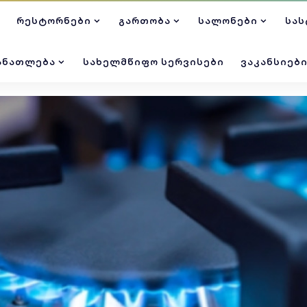
ᲠᲔᲡᲢᲝᲠᲜᲔᲑᲘ
ᲒᲐᲠᲗᲝᲑᲐ
ᲡᲐᲚᲝᲜᲔᲑᲘ
ᲡᲐᲡ
ᲐᲜᲐᲗᲚᲔᲑᲐ
ᲡᲐᲮᲔᲚᲛᲬᲘᲤᲝ ᲡᲔᲠᲕᲘᲡᲔᲑᲘ
ᲕᲐᲙᲐᲜᲡᲘᲔᲑ