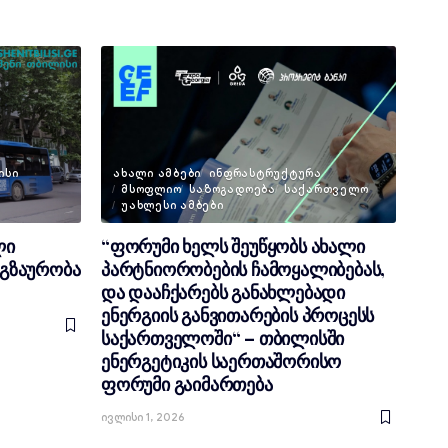
ᲘᲡᲘ
ᲐᲮᲐᲚᲘ ᲐᲛᲑᲔᲑᲘ
ᲘᲜᲤᲠᲐᲡᲢᲠᲣᲥᲢᲣᲠᲐ
ᲛᲡᲝᲤᲚᲘᲝ
ᲡᲐᲖᲝᲒᲐᲓᲝᲔᲑᲐ
ᲡᲐᲥᲐᲠᲗᲕᲔᲚᲝ
ᲣᲐᲮᲚᲔᲡᲘ ᲐᲛᲑᲔᲑᲘ
ლი
“ფორუმი ხელს შეუწყობს ახალი
გზაურობა
პარტნიორობების ჩამოყალიბებას,
და დააჩქარებს განახლებადი
ენერგიის განვითარების პროცესს
საქართველოში“ – თბილისში
ენერგეტიკის საერთაშორისო
ფორუმი გაიმართება
Ივლისი 1, 2026