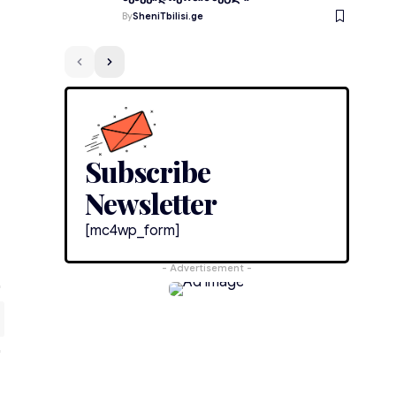
By
SheniTbilisi.ge
Subscribe
Newsletter
[mc4wp_form]
- Advertisement -