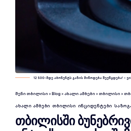
12 500-მდე აბონენტს გაზის მიწოდება შეუწყდება! – ვ
შენი თბილისი
>
Blog
>
ახალი ამბები
>
თბილისი
>
თბილ
ᲐᲮᲐᲚᲘ ᲐᲛᲑᲔᲑᲘ
ᲗᲑᲘᲚᲘᲡᲘ
ᲘᲜᲪᲘᲓᲔᲜᲢᲔᲑᲘ
ᲡᲐᲖᲝᲒ
თბილისში ბუნებრივ