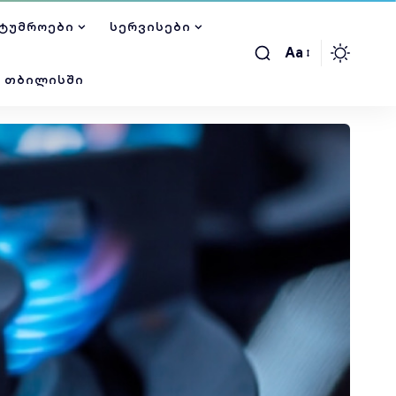
ᲢᲣᲛᲠᲝᲔᲑᲘ
ᲡᲔᲠᲕᲘᲡᲔᲑᲘ
Aa
Ი ᲗᲑᲘᲚᲘᲡᲨᲘ