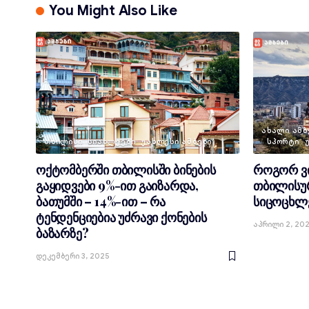
You Might Also Like
ᲐᲮᲐᲚᲘ ᲐᲛᲑ
ᲗᲑᲘᲚᲘᲡᲘ
ᲡᲘᲐᲮᲚᲔᲔᲑᲘ
ᲣᲐᲮᲚᲔᲡᲘ ᲐᲛᲑᲔᲑᲘ
ᲡᲞᲝᲠᲢᲘ
ოქტომბერში თბილისში ბინების
როგორ ვი
გაყიდვები 9%-ით გაიზარდა,
თბილისურ
ბათუმში – 14%-ით – რა
სიცოცხლ
ტენდენციებია უძრავი ქონების
Აპრილი 2, 20
ბაზარზე?
Დეკემბერი 3, 2025