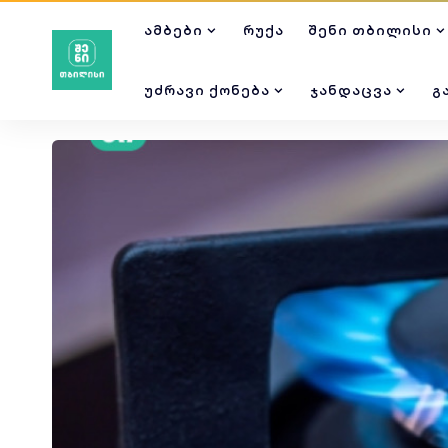
ᲐᲛᲑᲔᲑᲘ
ᲠᲣᲥᲐ
ᲨᲔᲜᲘ ᲗᲑᲘᲚᲘᲡᲘ
ᲣᲫᲠᲐᲕᲘ ᲥᲝᲜᲔᲑᲐ
ᲯᲐᲜᲓᲐᲪᲕᲐ
Გ