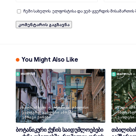
ჩემი სახელის. ელფოსტისა და ვებ-გვერდის მისამართის
You Might Also Like
ᲐᲮᲐᲚᲘ ᲐᲛᲑᲔᲑᲘ
ᲔᲙᲝᲜᲝᲛᲘᲙᲐ
ᲗᲑᲘᲚᲘᲡᲘ
ᲐᲮᲐᲚᲘ ᲐᲛᲑ
ᲙᲣᲚᲢᲣᲠᲐ
ᲣᲐᲮᲚᲔᲡᲘ ᲐᲛᲑᲔᲑᲘ
ᲘᲜᲤᲠᲐᲡᲢ
ᲣᲫᲠᲐᲕᲘ ᲥᲝᲜᲔᲑᲐ
ᲣᲐᲮᲚᲔᲡᲘ 
ბოტანიკური ქუჩის საიდუმლოებები
თბილისის