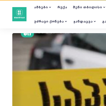
ᲐᲛᲑᲔᲑᲘ
ᲠᲣᲥᲐ
ᲨᲔᲜᲘ ᲗᲑᲘᲚᲘᲡᲘ
ᲣᲫᲠᲐᲕᲘ ᲥᲝᲜᲔᲑᲐ
ᲯᲐᲜᲓᲐᲪᲕᲐ
Გ