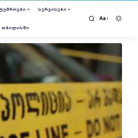
ᲢᲣᲛᲠᲝᲔᲑᲘ
ᲡᲔᲠᲕᲘᲡᲔᲑᲘ
Aa
Ი ᲗᲑᲘᲚᲘᲡᲨᲘ