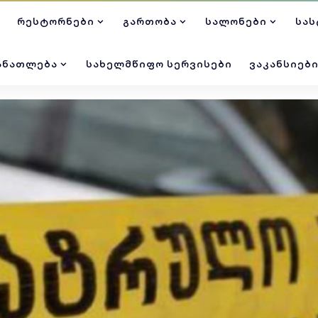
ᲠᲔᲡᲢᲝᲠᲜᲔᲑᲘ
ᲒᲐᲠᲗᲝᲑᲐ
ᲡᲐᲚᲝᲜᲔᲑᲘ
ᲡᲐᲡ
ᲐᲜᲐᲗᲚᲔᲑᲐ
ᲡᲐᲮᲔᲚᲛᲬᲘᲤᲝ ᲡᲔᲠᲕᲘᲡᲔᲑᲘ
ᲕᲐᲙᲐᲜᲡᲘᲔᲑ