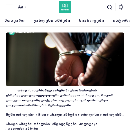
Aa
ᲛᲗᲐᲕᲐᲠᲘ
ᲣᲐᲮᲚᲔᲡᲘ ᲐᲛᲑᲔᲑᲘ
ᲡᲘᲐᲮᲚᲔᲔᲑᲘ
ᲘᲡᲢᲝᲠᲘ
თბილისის ურბანულ გარემოში უსაფრთხოების
უზრუნველყოფა ყოველდღიური გამოწვევაა. ისწავლეთ, როგორ
დაიცვათ თავი კონფლიქტური სიტუაციებისგან და რას უნდა
გააკეთოთ საშიშროების შემთხვევაში.
შენი თბილისი
>
Blog
>
ახალი ამბები
>
თბილისი
>
თბილისში, ოჯახის წევრის მიმართ განხორციელებული მუქარისა და იძულების ბრალდებით ერთი პირი დააკავეს
ᲐᲮᲐᲚᲘ ᲐᲛᲑᲔᲑᲘ
ᲗᲑᲘᲚᲘᲡᲘ
ᲘᲜᲪᲘᲓᲔᲜᲢᲔᲑᲘ
ᲞᲝᲚᲘᲢᲘᲙᲐ
ᲣᲐᲮᲚᲔᲡᲘ ᲐᲛᲑᲔᲑᲘ