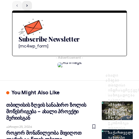
Subscribe Newsletter
[mc4wp_form]
- Advertisement -
ᲐᲮᲐᲚᲘ
ᲐᲛᲑᲔᲑᲘ
ᲗᲑᲘᲚᲘᲡᲘ
ᲘᲜᲤᲠᲐᲡᲢᲠᲣᲥᲢᲣ
You Might Also Like
ᲡᲐᲖᲝᲒᲐᲓᲝᲔᲑᲐ
ᲣᲐᲮᲚᲔᲡᲘ
თბილისის ზღვის სანაპირო ზოლის
ᲐᲛᲑᲔᲑᲘ
ᲥᲐᲚᲐᲥᲘᲡ
მოწესრიგება – ახალი პროექტი
ᲐᲮᲐᲚᲘ
ᲪᲮᲝᲕᲠᲔᲑᲐ
მერიისგან
ᲐᲛᲑᲔᲑᲘ
ᲔᲙᲝᲜᲝᲛᲘᲙᲐ
Აპრილი 25, 2026
ᲗᲑᲘᲚᲘᲡᲘ
როგორ მონაწილეობა მივიღოთ
ᲡᲐᲥᲐᲠᲗᲕᲔᲚᲝ
ᲣᲐᲮᲚᲔᲡᲘ