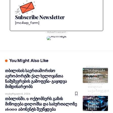
Subscribe Newsletter
[mc4wp_form]
- Advertisement -
You Might Also Like
ᲗᲑᲘᲚᲘᲡᲘ
თბილისის საერთაშორისო
ᲡᲘᲐᲮᲚᲔᲔᲑᲘ
ᲐᲮᲐᲚᲘ
ᲣᲐᲮᲚᲔᲡᲘ
აეროპორტში ქალ ხელოვანთა
ᲐᲛᲑᲔᲑᲘ
ᲐᲛᲑᲔᲑᲘ
ნამუშევრების გამოფენა-გაყიდვა
ᲔᲙᲝᲜᲝᲛᲘᲙᲐ
მიმდინარეობს
ᲗᲑᲘᲚᲘᲡᲘ
ᲡᲐᲥᲐᲠᲗᲕᲔᲚᲝ
Თებერვალი 4, 2026
ᲣᲐᲮᲚᲔᲡᲘ
თბილისში, 9 ოქტომბერს გაზის
ᲐᲛᲑᲔᲑᲘ
ᲣᲫᲠᲐᲕᲘ
მიწოდება დიღომსა და საბურთალოზე
ᲐᲮᲐᲚᲘ
ᲥᲝᲜᲔᲑᲐ
16000 აბონენტს შეუწყდება
ᲐᲛᲑᲔᲑᲘ