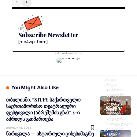
Subscribe Newsletter
[mc4wp_form]
- Advertisement -
ᲐᲮᲐᲚᲘ
ᲐᲛᲑᲔᲑᲘ
You Might Also Like
ᲒᲐᲠᲗᲝᲑᲐ
ᲙᲣᲚᲢᲣᲠᲐ
თბილისში, “SITFY საქართველო —
ᲡᲐᲥᲐᲠᲗᲕᲔᲚᲝ
ᲐᲮᲐᲚᲘ
ᲣᲐᲮᲚᲔᲡᲘ
საერთაშორისო თეატრალური
ᲐᲛᲑᲔᲑᲘ
ᲐᲛᲑᲔᲑᲘ
ფესტივალი (აბრეშუმის გზა)” 2-6
ᲗᲑᲘᲚᲘᲡᲘ
აპრილს გაიმართება
ᲙᲣᲚᲢᲣᲠᲐ
ᲡᲐᲖᲝᲒᲐᲓᲝᲔᲑᲐ
Ივლისი 18, 2026
ᲣᲐᲮᲚᲔᲡᲘ
ᲐᲮᲐᲚᲘ
ნარიყალა — ისტორიული ციხესიმაგრე
ᲐᲛᲑᲔᲑᲘ
ᲐᲛᲑᲔᲑᲘ