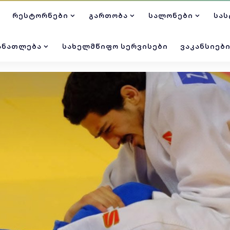
ᲠᲔᲡᲢᲝᲠᲜᲔᲑᲘ
ᲒᲐᲠᲗᲝᲑᲐ
ᲡᲐᲚᲝᲜᲔᲑᲘ
ᲡᲐᲡ
ᲐᲜᲐᲗᲚᲔᲑᲐ
ᲡᲐᲮᲔᲚᲛᲬᲘᲤᲝ ᲡᲔᲠᲕᲘᲡᲔᲑᲘ
ᲕᲐᲙᲐᲜᲡᲘᲔᲑ