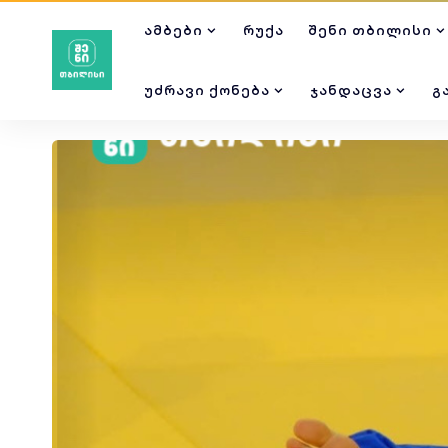
ᲐᲛᲑᲔᲑᲘ
ᲠᲣᲥᲐ
ᲨᲔᲜᲘ ᲗᲑᲘᲚᲘᲡᲘ
ᲣᲫᲠᲐᲕᲘ ᲥᲝᲜᲔᲑᲐ
ᲯᲐᲜᲓᲐᲪᲕᲐ
Გ