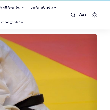
ᲢᲣᲛᲠᲝᲔᲑᲘ
ᲡᲔᲠᲕᲘᲡᲔᲑᲘ
Aa
Ი ᲗᲑᲘᲚᲘᲡᲨᲘ