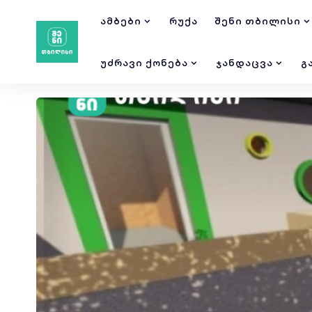
ᲐᲛᲑᲔᲑᲘ
ᲠᲣᲥᲐ
ᲨᲔᲜᲘ ᲗᲑᲘᲚᲘᲡᲘ
ᲣᲫᲠᲐᲕᲘ ᲥᲝᲜᲔᲑᲐ
ᲯᲐᲜᲓᲐᲪᲕᲐ
Გ