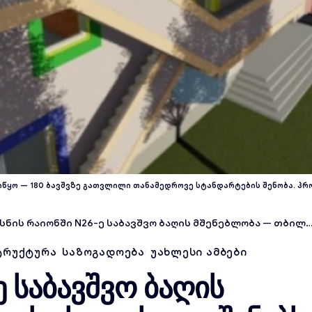
აიწყო — 180 ბავშვზე გათვლილი თანამედროვე სტანდარტების შენობა. პ
ნის რაიონში N26-ე საბავშვო ბაღის მშენებლობა — თბილისი ხელახლა აშენებს განათლების ინფრასტრუქტურას
ᲢᲠᲣᲥᲢᲣᲠᲐ
ᲡᲐᲖᲝᲒᲐᲓᲝᲔᲑᲐ
ᲣᲐᲮᲚᲔᲡᲘ ᲐᲛᲑᲔᲑᲘ
ე საბავშვო ბაღის