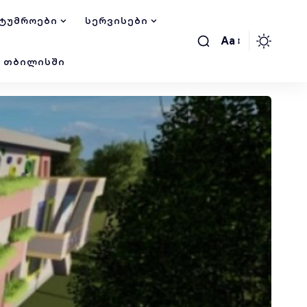
ᲢᲣᲛᲠᲝᲔᲑᲘ
ᲡᲔᲠᲕᲘᲡᲔᲑᲘ
Aa
Ი ᲗᲑᲘᲚᲘᲡᲨᲘ