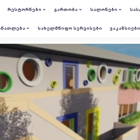
ᲠᲔᲡᲢᲝᲠᲜᲔᲑᲘ
ᲒᲐᲠᲗᲝᲑᲐ
ᲡᲐᲚᲝᲜᲔᲑᲘ
ᲡᲐᲡ
ᲐᲜᲐᲗᲚᲔᲑᲐ
ᲡᲐᲮᲔᲚᲛᲬᲘᲤᲝ ᲡᲔᲠᲕᲘᲡᲔᲑᲘ
ᲕᲐᲙᲐᲜᲡᲘᲔᲑ