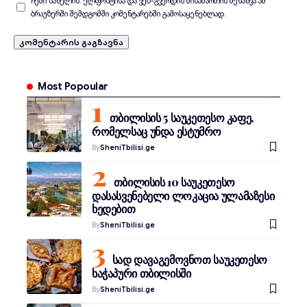
ჩემი სახელის. ელფოსტისა და ვებ-გვერდის მისამართის შენახვა ამ
ბრაუზერში შემდგომში კომენტარებში გამოსაყენებლად.
Most Popoular
თბილისის 5 საუკეთესო კაფე,
რომელსაც უნდა ესტუმრო
By
SheniTbilisi.ge
თბილისის 10 საუკეთესო
დასასვენებელი ლოკაცია ულამაზესი
ხედებით
By
SheniTbilisi.ge
სად დავაგემოვნოთ საუკეთესო
ხაჭაპური თბილისში
By
SheniTbilisi.ge