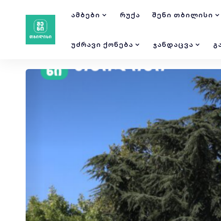
ᲐᲛᲑᲔᲑᲘ
ᲠᲣᲥᲐ
ᲨᲔᲜᲘ ᲗᲑᲘᲚᲘᲡᲘ
ᲣᲫᲠᲐᲕᲘ ᲥᲝᲜᲔᲑᲐ
ᲯᲐᲜᲓᲐᲪᲕᲐ
Გ