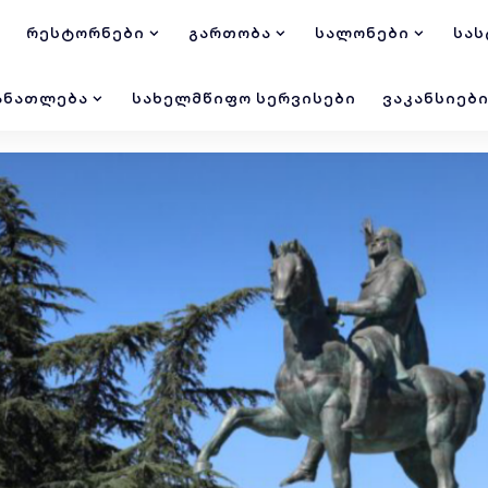
ᲠᲔᲡᲢᲝᲠᲜᲔᲑᲘ
ᲒᲐᲠᲗᲝᲑᲐ
ᲡᲐᲚᲝᲜᲔᲑᲘ
ᲡᲐᲡ
ᲐᲜᲐᲗᲚᲔᲑᲐ
ᲡᲐᲮᲔᲚᲛᲬᲘᲤᲝ ᲡᲔᲠᲕᲘᲡᲔᲑᲘ
ᲕᲐᲙᲐᲜᲡᲘᲔᲑ