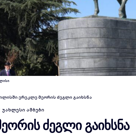
ილისი
ილისში ერეკლე მეორის ძეგლი გაიხსნა
ᲣᲐᲮᲚᲔᲡᲘ ᲐᲛᲑᲔᲑᲘ
ეორის ძეგლი გაიხსნა