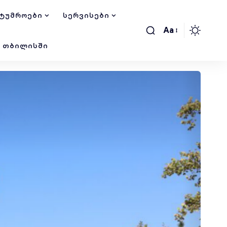
ᲢᲣᲛᲠᲝᲔᲑᲘ
ᲡᲔᲠᲕᲘᲡᲔᲑᲘ
Aa
Ი ᲗᲑᲘᲚᲘᲡᲨᲘ