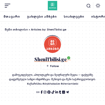
ᲛᲗᲐᲕᲐᲠᲘ
ᲣᲐᲮᲚᲔᲡᲘ ᲐᲛᲑᲔᲑᲘ
ᲡᲘᲐᲮᲚᲔᲔᲑᲘ
ᲘᲡᲢᲝᲠᲘ
შენი თბილისი
>
Articles by: SheniTbilisi.ge
SheniTbilisi.ge
დამოუკიდებელი, აპოლიტიკური და ნეიტრალური მედია — ფაქტებზე
დაფუძნებული სანდო ინფორმაცია. შენთვის და შენი საქართველოსთვის.
#აქხარისხია #drpkhakadze #sheniambebi