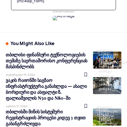
[mc4wp_form]
- Advertisement -
You Might Also Like
ᲗᲑᲘᲚᲘᲡᲘ
თბილისი ფინანსური ტექნოლოგიების
ᲡᲘᲐᲮᲚᲔᲔᲑᲘ
ᲔᲙᲝᲜᲝᲛᲘᲙᲐ
ᲣᲐᲮᲚᲔᲡᲘ
თემაზე საერთაშორისო კონფერენციას
ᲘᲜᲤᲠᲐᲡᲢᲠᲣᲥᲢᲣ
ᲐᲛᲑᲔᲑᲘ
მასპინძლობს
ᲡᲐᲖᲝᲒᲐᲓᲝᲔᲑᲐ
ᲡᲞᲝᲠᲢᲘ
Თებერვალი 15, 2026
ᲣᲐᲮᲚᲔᲡᲘ
ვაკის რაიონში საგზაო
ᲐᲛᲑᲔᲑᲘ
ᲣᲫᲠᲐᲕᲘ
ინფრასტრუქტურა განახლდა — ახალი
ᲥᲝᲜᲔᲑᲐ
ბორდიური და ასფალტი ზ.
ფალიაშვილის N50 და N80-ში
Ივნისი 11, 2026
ᲗᲑᲘᲚᲘᲡᲘ
ᲐᲮᲐᲚᲘ
თბილისში მიწის სისტემური
ᲡᲘᲐᲮᲚᲔᲔᲑᲘ
ᲐᲛᲑᲔᲑᲘ
ᲣᲐᲮᲚᲔᲡᲘ
რეგისტრაციის პროცესი კიდევ 3 თვით
ᲑᲘᲖᲜᲔᲡᲘ
ᲐᲛᲑᲔᲑᲘ
გახანგრძლივდა
ᲔᲙᲝᲜᲝᲛᲘᲙᲐ