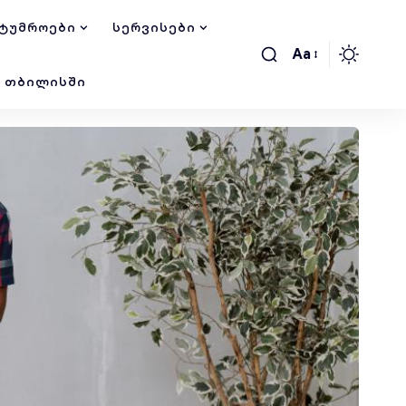
ᲢᲣᲛᲠᲝᲔᲑᲘ
ᲡᲔᲠᲕᲘᲡᲔᲑᲘ
Aa
Ი ᲗᲑᲘᲚᲘᲡᲨᲘ