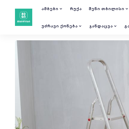
ᲐᲛᲑᲔᲑᲘ
ᲠᲣᲥᲐ
ᲨᲔᲜᲘ ᲗᲑᲘᲚᲘᲡᲘ
ᲣᲫᲠᲐᲕᲘ ᲥᲝᲜᲔᲑᲐ
ᲯᲐᲜᲓᲐᲪᲕᲐ
Გ