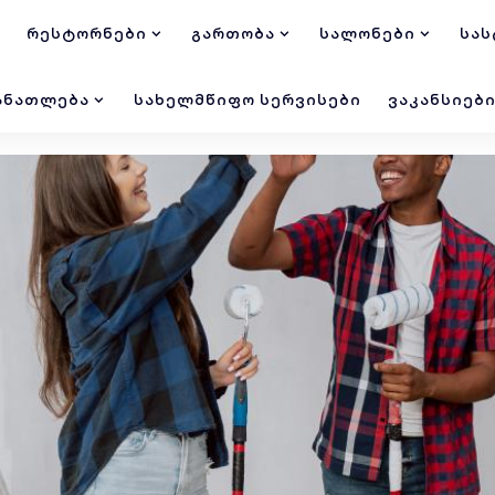
ᲠᲔᲡᲢᲝᲠᲜᲔᲑᲘ
ᲒᲐᲠᲗᲝᲑᲐ
ᲡᲐᲚᲝᲜᲔᲑᲘ
ᲡᲐᲡ
ᲐᲜᲐᲗᲚᲔᲑᲐ
ᲡᲐᲮᲔᲚᲛᲬᲘᲤᲝ ᲡᲔᲠᲕᲘᲡᲔᲑᲘ
ᲕᲐᲙᲐᲜᲡᲘᲔᲑ