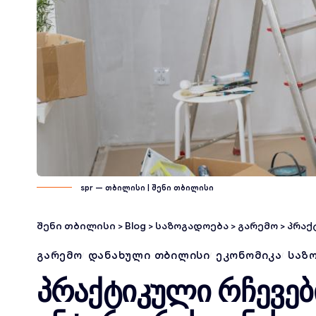
spr — თბილისი | შენი თბილისი
შენი თბილისი
>
Blog
>
საზოგადოება
>
გარემო
>
პრაქტი
ᲒᲐᲠᲔᲛᲝ
ᲓᲐᲜᲐᲮᲣᲚᲘ ᲗᲑᲘᲚᲘᲡᲘ
ᲔᲙᲝᲜᲝᲛᲘᲙᲐ
ᲡᲐᲖ
პრაქტიკული რჩევე