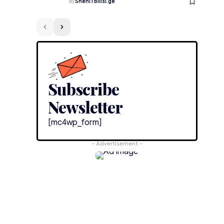
By
SheniTbilisi.ge
Subscribe
Newsletter
[mc4wp_form]
- Advertisement -