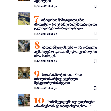
ადგილები
By
SheniTbilisi.ge
თბილისის შემოვლითი გზის
პროექტი – რა ეტაპზეა სამუშაოები და რა
ცვლილებებია მოსალოდნელი
By
SheniTbilisi.ge
ბარათაშვილის ქუჩა — ისტორიული
ატმოსფერო და თანამედროვე თბილისი
ერთ სივრცეში
By
SheniTbilisi.ge
სადარბაზო ტაბიძის 18-ში –
თბილისის არქიტექტურული
მემკვიდრეობის ძეგლი
By
SheniTbilisi.ge
“სინამდვილეში იტალიური ეზო
არ არსებობს, ეს თბილისური ეზოა…”