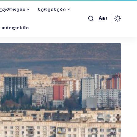
ᲢᲣᲛᲠᲝᲔᲑᲘ
ᲡᲔᲠᲕᲘᲡᲔᲑᲘ
Aa
Ი ᲗᲑᲘᲚᲘᲡᲨᲘ