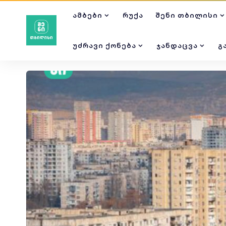
ᲐᲛᲑᲔᲑᲘ
ᲠᲣᲥᲐ
ᲨᲔᲜᲘ ᲗᲑᲘᲚᲘᲡᲘ
ᲣᲫᲠᲐᲕᲘ ᲥᲝᲜᲔᲑᲐ
ᲯᲐᲜᲓᲐᲪᲕᲐ
Გ