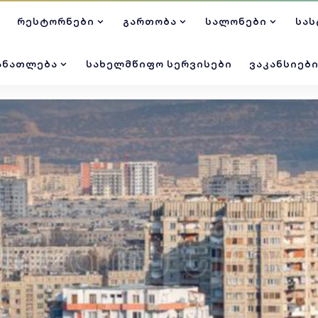
ᲠᲔᲡᲢᲝᲠᲜᲔᲑᲘ
ᲒᲐᲠᲗᲝᲑᲐ
ᲡᲐᲚᲝᲜᲔᲑᲘ
ᲡᲐᲡ
ᲐᲜᲐᲗᲚᲔᲑᲐ
ᲡᲐᲮᲔᲚᲛᲬᲘᲤᲝ ᲡᲔᲠᲕᲘᲡᲔᲑᲘ
ᲕᲐᲙᲐᲜᲡᲘᲔᲑ