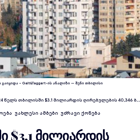
ი გაიყიდა – Galt&Taggart-ის ანალიზი — შენი თბილისი
4 წელს თბილისში $3.1 მილიარდის ღირებულების 40,346 ბინა გაიყიდა
ᲝᲔᲑᲐ
ᲣᲐᲮᲚᲔᲡᲘ ᲐᲛᲑᲔᲑᲘ
ᲣᲫᲠᲐᲕᲘ ᲥᲝᲜᲔᲑᲐ
ი $3.1 მილიარდის