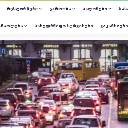
ᲠᲔᲡᲢᲝᲠᲜᲔᲑᲘ
ᲒᲐᲠᲗᲝᲑᲐ
ᲡᲐᲚᲝᲜᲔᲑᲘ
ᲡᲐᲡ
ᲐᲜᲐᲗᲚᲔᲑᲐ
ᲡᲐᲮᲔᲚᲛᲬᲘᲤᲝ ᲡᲔᲠᲕᲘᲡᲔᲑᲘ
ᲕᲐᲙᲐᲜᲡᲘᲔᲑ