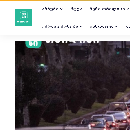
ᲐᲛᲑᲔᲑᲘ
ᲠᲣᲥᲐ
ᲨᲔᲜᲘ ᲗᲑᲘᲚᲘᲡᲘ
ᲣᲫᲠᲐᲕᲘ ᲥᲝᲜᲔᲑᲐ
ᲯᲐᲜᲓᲐᲪᲕᲐ
Გ