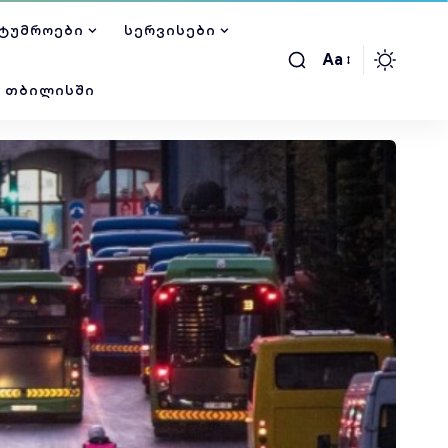
ᲢᲣᲛᲠᲝᲔᲑᲘ
ᲡᲔᲠᲕᲘᲡᲔᲑᲘ
Aa
Ი ᲗᲑᲘᲚᲘᲡᲨᲘ