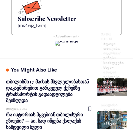
Subscribe Newsletter
[mc4wp_form]
SHENI
- Advertisement -
TBILISI
ᲑᲚᲝᲒᲘ
ᲗᲑᲘᲚᲘᲡᲘ
ᲘᲡᲢᲝᲠᲘᲐ/
ᲣᲑᲜᲔᲑᲘ
ᲡᲘᲐᲮᲚᲔᲔᲑᲘ
ᲡᲮᲕᲐ-
You Might Also Like
ᲐᲛᲑᲔᲑᲘ
ᲣᲐᲮᲚᲔᲡᲘ
თბილისში 17 მაისის მსვლელობასთან
ᲐᲛᲑᲔᲑᲘ
ᲮᲔᲓᲕᲐ/
დაკავშირებით გარკვეულ ქუჩებზე
ᲠᲐᲙᲣᲠᲡᲘ
ტრანსპორტის გადაადგილება
შეიზღუდა
ᲗᲑᲘᲚᲘᲡᲘ
Მარტი 8, 2026
ᲘᲡᲢᲝᲠᲘᲐ/
რა ისტორიას ჰყვებიან თბილისური
ᲣᲑᲜᲔᲑᲘ
ᲣᲐᲮᲚᲔᲡᲘ
ეზოები? — აი, სად იწყება ქალაქის
ᲐᲛᲑᲔᲑᲘ
ნამდვილი სული