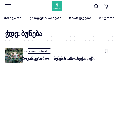
ᲛᲗᲐᲕᲐᲠᲘ
ᲣᲐᲮᲚᲔᲡᲘ ᲐᲛᲑᲔᲑᲘ
ᲡᲘᲐᲮᲚᲔᲔᲑᲘ
ᲘᲡᲢᲝᲠᲘ
ჭდე:
ბუნება
By
SheniTbilisi.ge
ახალი ამბები
თბილისის ბოტანიკური ბაღი – ბუნების სამოთხე ქალაქში