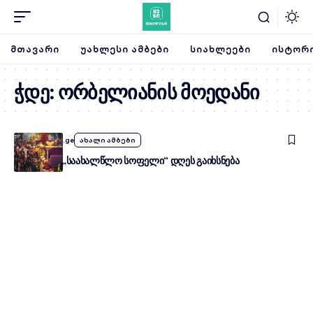
ᲛᲗᲐᲕᲐᲠᲘ
ᲣᲐᲮᲚᲔᲡᲘ ᲐᲛᲑᲔᲑᲘ
ᲡᲘᲐᲮᲚᲔᲔᲑᲘ
ᲘᲡᲢᲝᲠᲘ
ჭდე:
ორბელიანის მოედანი
By
SheniTbilisi.ge
ახალი ამბები
თბილისში „საახალწლო სოფელი“ დღეს გაიხსნება