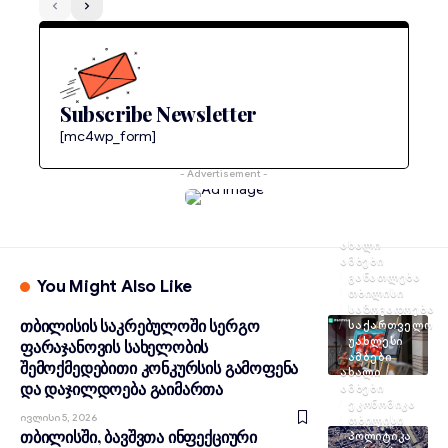
Subscribe Newsletter
[mc4wp_form]
- Advertisement -
ᲐᲮᲐᲚᲘ
ᲐᲛᲑᲔᲑᲘ
ᲒᲐᲜᲐᲗᲚᲔᲑᲐ
You Might Also Like
ᲗᲑᲘᲚᲘᲡᲘ
ᲡᲐᲖᲝᲒᲐᲓᲝᲔᲑᲐ
თბილისის საკრებულოში სერგო
ᲡᲐᲥᲐᲠᲗᲕᲔᲚᲝ
ᲣᲐᲮᲚᲔᲡᲘ
ფარაჯანოვის სახელობის
ᲐᲛᲑᲔᲑᲘ
შემოქმედებითი კონკურსის გამოფენა
ᲐᲮᲐᲚᲘ
და დაჯილდოება გაიმართა
ᲐᲛᲑᲔᲑᲘ
ᲔᲙᲝᲜᲝᲛᲘᲙᲐ
Ივლისი 5, 2026
ᲗᲑᲘᲚᲘᲡᲘ
თბილისში, ბავშვთა ინფექციური
ᲞᲝᲚᲘᲢᲘᲙᲐ