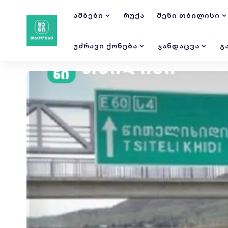
ᲐᲛᲑᲔᲑᲘ
ᲠᲣᲥᲐ
ᲨᲔᲜᲘ ᲗᲑᲘᲚᲘᲡᲘ
ᲣᲫᲠᲐᲕᲘ ᲥᲝᲜᲔᲑᲐ
ᲯᲐᲜᲓᲐᲪᲕᲐ
Გ