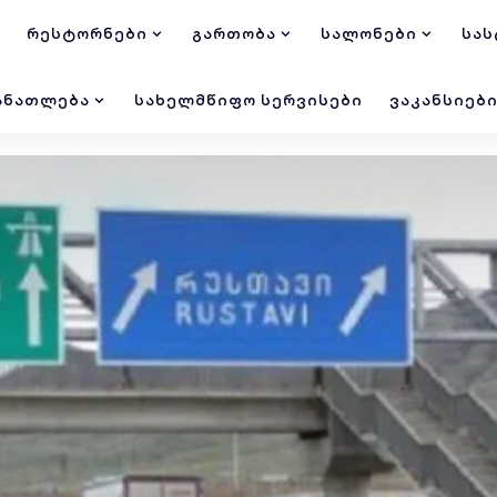
ᲠᲔᲡᲢᲝᲠᲜᲔᲑᲘ
ᲒᲐᲠᲗᲝᲑᲐ
ᲡᲐᲚᲝᲜᲔᲑᲘ
ᲡᲐᲡ
ᲐᲜᲐᲗᲚᲔᲑᲐ
ᲡᲐᲮᲔᲚᲛᲬᲘᲤᲝ ᲡᲔᲠᲕᲘᲡᲔᲑᲘ
ᲕᲐᲙᲐᲜᲡᲘᲔᲑ