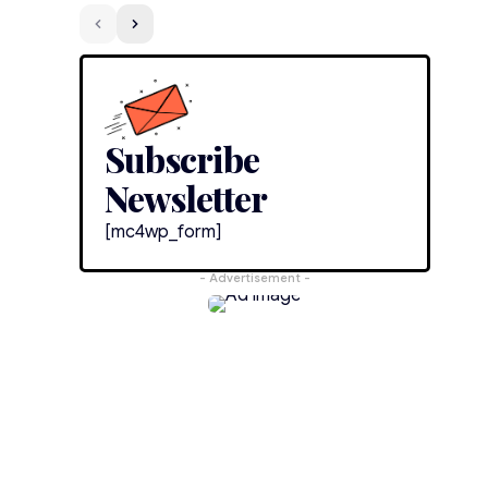
Subscribe
Newsletter
[mc4wp_form]
ს
- Advertisement -