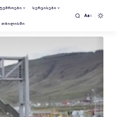
ᲢᲣᲛᲠᲝᲔᲑᲘ
ᲡᲔᲠᲕᲘᲡᲔᲑᲘ
Aa
Ი ᲗᲑᲘᲚᲘᲡᲨᲘ