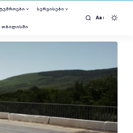
ᲢᲣᲛᲠᲝᲔᲑᲘ
ᲡᲔᲠᲕᲘᲡᲔᲑᲘ
Aa
Ი ᲗᲑᲘᲚᲘᲡᲨᲘ