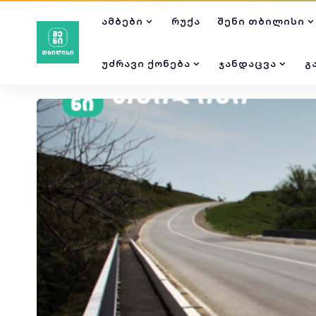
ᲐᲛᲑᲔᲑᲘ
ᲠᲣᲥᲐ
ᲨᲔᲜᲘ ᲗᲑᲘᲚᲘᲡᲘ
ᲣᲫᲠᲐᲕᲘ ᲥᲝᲜᲔᲑᲐ
ᲯᲐᲜᲓᲐᲪᲕᲐ
Გ