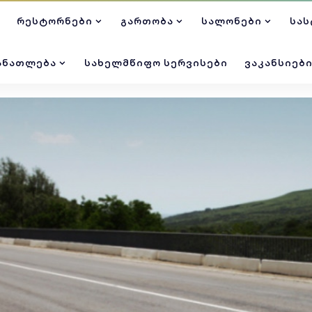
ᲠᲔᲡᲢᲝᲠᲜᲔᲑᲘ
ᲒᲐᲠᲗᲝᲑᲐ
ᲡᲐᲚᲝᲜᲔᲑᲘ
ᲡᲐᲡ
ᲐᲜᲐᲗᲚᲔᲑᲐ
ᲡᲐᲮᲔᲚᲛᲬᲘᲤᲝ ᲡᲔᲠᲕᲘᲡᲔᲑᲘ
ᲕᲐᲙᲐᲜᲡᲘᲔᲑ