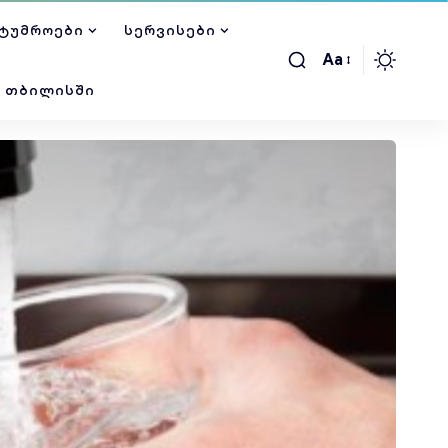
ᲢᲣᲛᲠᲝᲔᲑᲘ
ᲡᲔᲠᲕᲘᲡᲔᲑᲘ
Aa
Ი ᲗᲑᲘᲚᲘᲡᲨᲘ