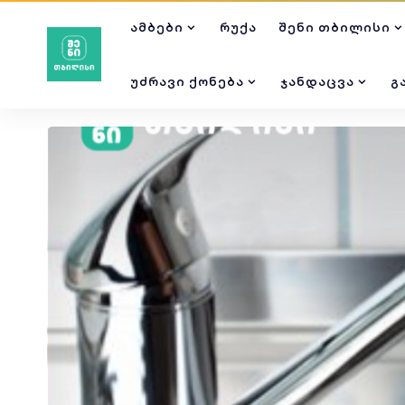
ᲐᲛᲑᲔᲑᲘ
ᲠᲣᲥᲐ
ᲨᲔᲜᲘ ᲗᲑᲘᲚᲘᲡᲘ
ᲣᲫᲠᲐᲕᲘ ᲥᲝᲜᲔᲑᲐ
ᲯᲐᲜᲓᲐᲪᲕᲐ
Გ