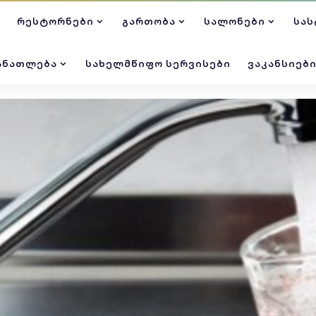
ᲠᲔᲡᲢᲝᲠᲜᲔᲑᲘ
ᲒᲐᲠᲗᲝᲑᲐ
ᲡᲐᲚᲝᲜᲔᲑᲘ
ᲡᲐᲡ
ᲐᲜᲐᲗᲚᲔᲑᲐ
ᲡᲐᲮᲔᲚᲛᲬᲘᲤᲝ ᲡᲔᲠᲕᲘᲡᲔᲑᲘ
ᲕᲐᲙᲐᲜᲡᲘᲔᲑ