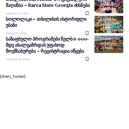
ᲐᲛᲑᲔᲑᲘ
ᲣᲐᲮᲚᲔᲡᲘ
მაღაზია – Barca Store Georgia იხსნება
ᲔᲙᲝᲜᲝᲛᲘᲙᲐ
ᲐᲛᲑᲔᲑᲘ
ᲗᲑᲘᲚᲘᲡᲘ
Ივლისი 6, 2026
ᲙᲣᲚᲢᲣᲠᲐ
ᲒᲐᲠᲗᲝᲑᲐ/
სოლოლაკი – თბილისის ისტორიული
ᲢᲣᲠᲘᲖᲛᲘ
ᲓᲐᲡᲕᲔᲜᲔᲑᲐ
ᲣᲐᲮᲚᲔᲡᲘ
უბანი
ᲗᲑᲘᲚᲘᲡᲘ
ᲐᲛᲑᲔᲑᲘ
ᲛᲣᲜᲘᲪᲘᲞᲐᲚᲘᲢᲔ
Მარტი 11, 2026
ᲡᲐᲥᲐᲠᲗᲕᲔᲚᲝ
საზაფხულო პროგრამები წელს 6 000-
ᲡᲘᲐᲮᲚᲔᲔᲑᲘ
ᲣᲐᲮᲚᲔᲡᲘ
მდე ახალგაზრდას უფასოდ
ᲐᲛᲑᲔᲑᲘ
მოემსახურება – რეგისტრაცია იწყება
Იანვარი 31, 2026
[sheni_footer]