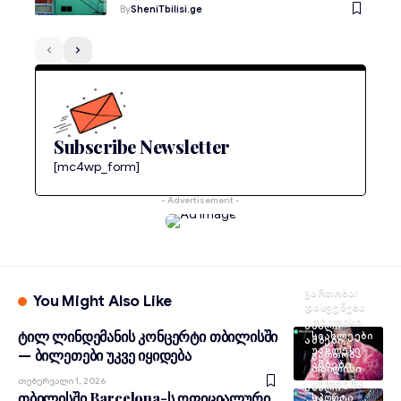
By
SheniTbilisi.ge
Subscribe Newsletter
[mc4wp_form]
- Advertisement -
ᲒᲐᲠᲗᲝᲑᲐ/
You Might Also Like
ᲓᲐᲡᲕᲔᲜᲔᲑᲐ
ᲗᲑᲘᲚᲘᲡᲘ
ᲐᲮᲐᲚᲘ
ტილ ლინდემანის კონცერტი თბილისში
ᲡᲘᲐᲮᲚᲔᲔᲑᲘ
ᲐᲛᲑᲔᲑᲘ
ᲣᲐᲮᲚᲔᲡᲘ
— ბილეთები უკვე იყიდება
ᲒᲐᲠᲗᲝᲑᲐ
ᲐᲛᲑᲔᲑᲘ
ᲗᲑᲘᲚᲘᲡᲘ
Თებერვალი 1, 2026
ᲙᲣᲚᲢᲣᲠᲐ
ᲐᲮᲐᲚᲘ
თბილისში Barcelona-ს ოფიციალური
ᲡᲞᲝᲠᲢᲘ