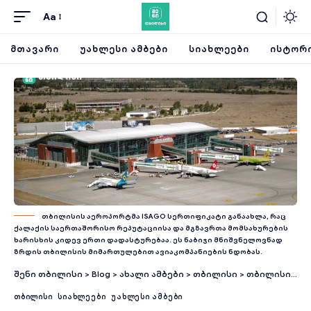
Aa
ᲛᲗᲐᲕᲐᲠᲘ
ᲣᲐᲮᲚᲔᲡᲘ ᲐᲛᲑᲔᲑᲘ
ᲡᲘᲐᲮᲚᲔᲔᲑᲘ
ᲘᲡᲢᲝᲠᲘ
თბილისის აეროპორტმა ISAGO სერთიფიკატი განაახლა, რაც
ქალაქის საერთაშორისო რეპუტაციისა და მგზავრთა მომსახურების
ხარისხის კიდევ ერთი დადასტურებაა. ეს ნაბიჯი მნიშვნელოვნად
ზრდის თბილისის მიმართულებით ავიაკომპანიების ნდობას.
შენი თბილისი
>
Blog
>
ახალი ამბები
>
თბილისი
>
თბილისის საერთაშორისო აეროპორტში ქალ ხელოვანთა ნამუშევრების გამოფენა-გაყიდვა მიმდინარეობს
ᲗᲑᲘᲚᲘᲡᲘ
ᲡᲘᲐᲮᲚᲔᲔᲑᲘ
ᲣᲐᲮᲚᲔᲡᲘ ᲐᲛᲑᲔᲑᲘ