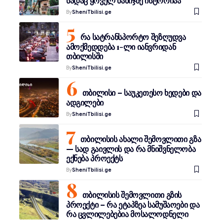
სადაც ყოველ ნაბიჯზე ისტორიაა
By
SheniTbilisi.ge
რა სატრანსპორტო შეზღუდვა
ამოქმედდება 1-ლი იანვრიდან
თბილისში
By
SheniTbilisi.ge
თბილისი – საუკეთესო ხედები და
ადგილები
By
SheniTbilisi.ge
თბილისის ახალი შემოვლითი გზა
— სად გაივლის და რა მნიშვნელობა
ექნება პროექტს
By
SheniTbilisi.ge
თბილისის შემოვლითი გზის
პროექტი – რა ეტაპზეა სამუშაოები და
რა ცვლილებებია მოსალოდნელი