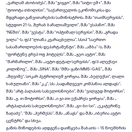
,,ვარლამ ახობიძეს”, შპს “ჯიჯგო”, შპს “სიტი-ემ+”, შპს
“ტოიოტა თბილისი”, “საქართველოს ეკონომიკისა და
მდგრადი განვითარების სამინისტროს, შპს “თაიმსერვისს”,
სტუდიო 21-ს, ,ზურაბ ბაჩალიაშვილი”, შპს “ესპანო”, შპს
“NEშთ”, შპს “ვესტა”, შპს “ოპტიმალ სერვისი”, შპს ,,გრადა
ვილა”-ს, ფ/პ “ლიანა კვარაცხელია”, სსიპ “საერთო
სასამართლოების დეპარტამენტი”, შპს ,,ამბა”-ს, შპს
“ფორტუნე გრუპ ოფ ჰოტელს”, შპს ,,ჯეო ავტო”, შპს
“მარმარილო”, შპს ,,ავტო დეტალ სერვისს”, ფ/პ ალექსეი
კოლინოვ”, , შპს ,,SINA”, შპს “მმს-გაზი MMS-GAS”,, შპს
,,მღვიმე“, სოკარ პეტროლიუმ ჯორჯია, შპს ,,ბელუქსი“, ლალი
ხაბულიანი”, შპს “კ.კ”, სს ,,სადაზღვევო კომპანია ალდაგს”,
შპს “არტ პალასის სახელოსნოები”, შპს “ვილგუდ მოტორსი”,
შპს ,,ჯ. თ მოტორსი”, შპს ,,ი ჯი თი ექსპრეს ჯორჯია”, შპს ,,
არტპალასის სახელოსნოები”, შპს ,,ჯი-ბი-სი”, ,,ეკატერინე
ზაღაძე”, “შპს ,,ჰერმესს”, შპს ,,ანაგს” და შპს ,,იბერია ავტო
ცენტრს” და სხვა.
გაზის მიწოდების აღდგენა დაიწყება შაბათს – 15 ნოემბრის