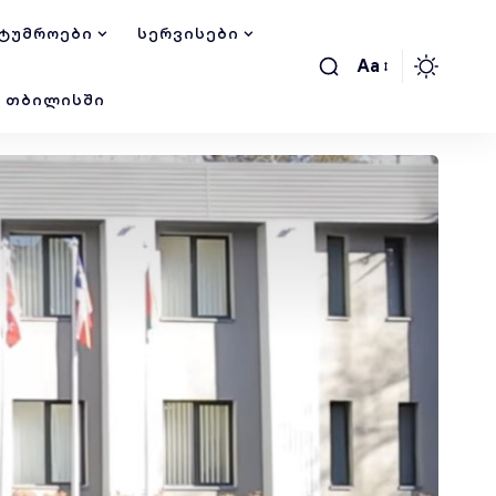
ᲢᲣᲛᲠᲝᲔᲑᲘ
ᲡᲔᲠᲕᲘᲡᲔᲑᲘ
Aa
Ი ᲗᲑᲘᲚᲘᲡᲨᲘ