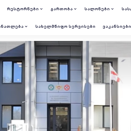
ᲠᲔᲡᲢᲝᲠᲜᲔᲑᲘ
ᲒᲐᲠᲗᲝᲑᲐ
ᲡᲐᲚᲝᲜᲔᲑᲘ
ᲡᲐᲡ
ᲐᲜᲐᲗᲚᲔᲑᲐ
ᲡᲐᲮᲔᲚᲛᲬᲘᲤᲝ ᲡᲔᲠᲕᲘᲡᲔᲑᲘ
ᲕᲐᲙᲐᲜᲡᲘᲔᲑ