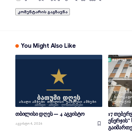
You Might Also Like
ᲐᲮᲐᲚᲘ ᲐᲛᲑ
ᲡᲐᲖᲝᲒᲐᲓ
ᲐᲮᲐᲚᲘ ᲐᲛᲑᲔᲑᲘ
ᲗᲑᲘᲚᲘᲡᲘ
ᲣᲐᲮᲚᲔᲡᲘ ᲐᲛᲑᲔᲑᲘ
ᲥᲐᲚᲐᲥᲘᲡ
თბილისი დღეს — 4 აგვისტო
17 თებერ
ენერჯის”
Აგვისტო 4, 2026
გაიმართე