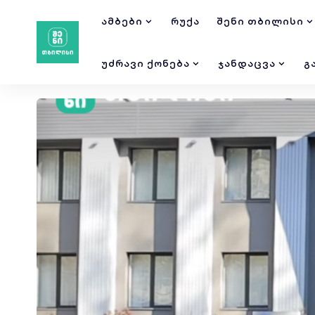
ᲐᲛᲑᲔᲑᲘ
ᲠᲣᲥᲐ
ᲨᲔᲜᲘ ᲗᲑᲘᲚᲘᲡᲘ
ᲣᲫᲠᲐᲕᲘ ᲥᲝᲜᲔᲑᲐ
ᲯᲐᲜᲓᲐᲪᲕᲐ
Გ