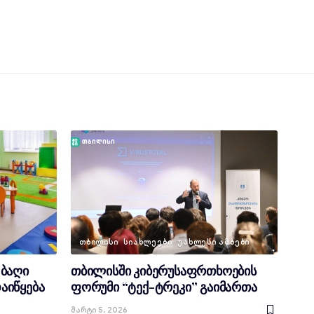
ᲗᲑᲘᲚᲘᲡᲘ
ᲡᲘᲐᲮᲚᲔᲔᲑᲘ
ᲣᲐᲮᲚᲔᲡᲘ ᲐᲛᲑᲔᲑᲘ
 ბაღი
თბილისში კიბერუსაფრთხოების
აიწყება
ფორუმი “ტექ-ტრეკი” გაიმართა
Მარტი 5, 2026