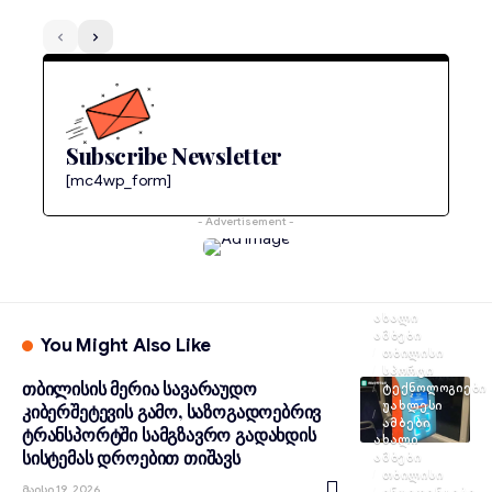
Subscribe Newsletter
[mc4wp_form]
- Advertisement -
ᲐᲮᲐᲚᲘ
ᲐᲛᲑᲔᲑᲘ
You Might Also Like
ᲗᲑᲘᲚᲘᲡᲘ
ᲡᲞᲝᲠᲢᲘ
თბილისის მერია სავარაუდო
ᲢᲔᲥᲜᲝᲚᲝᲒᲘᲔᲑᲘ
ᲣᲐᲮᲚᲔᲡᲘ
კიბერშეტევის გამო, საზოგადოებრივ
ᲐᲛᲑᲔᲑᲘ
ტრანსპორტში სამგზავრო გადახდის
ᲐᲮᲐᲚᲘ
სისტემას დროებით თიშავს
ᲐᲛᲑᲔᲑᲘ
ᲗᲑᲘᲚᲘᲡᲘ
Მაისი 19, 2026
ᲘᲜᲪᲘᲓᲔᲜᲢᲔᲑᲘ