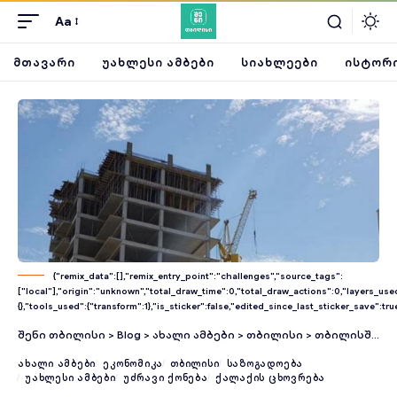
Aa
ᲛᲗᲐᲕᲐᲠᲘ
ᲣᲐᲮᲚᲔᲡᲘ ᲐᲛᲑᲔᲑᲘ
ᲡᲘᲐᲮᲚᲔᲔᲑᲘ
ᲘᲡᲢᲝᲠᲘ
{"remix_data":[],"remix_entry_point":"challenges","source_tags":
["local"],"origin":"unknown","total_draw_time":0,"total_draw_actions":0,"layers_u
{},"tools_used":{"transform":1},"is_sticker":false,"edited_since_last_sticker_save":tru
შენი თბილისი
>
Blog
>
ახალი ამბები
>
თბილისი
>
თბილისში 34 ბინა ექსპლუატაციაში არ მიიღეს
ᲐᲮᲐᲚᲘ ᲐᲛᲑᲔᲑᲘ
ᲔᲙᲝᲜᲝᲛᲘᲙᲐ
ᲗᲑᲘᲚᲘᲡᲘ
ᲡᲐᲖᲝᲒᲐᲓᲝᲔᲑᲐ
ᲣᲐᲮᲚᲔᲡᲘ ᲐᲛᲑᲔᲑᲘ
ᲣᲫᲠᲐᲕᲘ ᲥᲝᲜᲔᲑᲐ
ᲥᲐᲚᲐᲥᲘᲡ ᲪᲮᲝᲕᲠᲔᲑᲐ