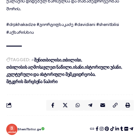
ქალაქის დიდებულ წარსულსა და თანამედროვეობას
შორის.
#drpkhakadze
#გიორგიფხაკაძე
#davidiani
#shenitbilisi
#აქხარისხია
TAGGED:
#შენითბილისი
თბილისი
თბილისის აღმოსავლეთ ნაწილი
ისანი
ისტორიული უბანი
კულტურული და ისტორიული მემკვიდრეობა
მტკვრის მარცხენა ნაპირი
SheniTbilisi.ge