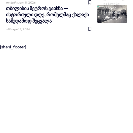
Თებერვალი 8, 2026
ᲣᲐᲮᲚᲔᲡᲘ
თბილისის მეტროს გახსნა —
ᲐᲛᲑᲔᲑᲘ
ᲥᲐᲚᲐᲥᲘᲡ
ისტორიული დღე, რომელმაც ქალაქი
ᲪᲮᲝᲕᲠᲔᲑᲐ
სამუდამოდ შეცვალა
Აპრილი 13, 2026
[sheni_footer]