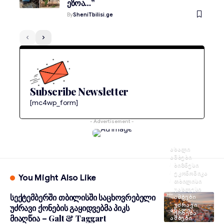
ეზოა…”
By
SheniTbilisi.ge
Subscribe Newsletter
[mc4wp_form]
- Advertisement -
ᲐᲮᲐᲚᲘ
ᲐᲛᲑᲔᲑᲘ
ᲑᲘᲖᲜᲔᲡᲘ
ᲔᲙᲝᲜᲝᲛᲘᲙᲐ
You Might Also Like
ᲗᲑᲘᲚᲘᲡᲘ
ᲣᲐᲮᲚᲔᲡᲘ
სექტემბერში თბილისში საცხოვრებელი
ᲐᲛᲑᲔᲑᲘ
ᲣᲫᲠᲐᲕᲘ
უძრავი ქონების გაყიდვებმა პიკს
ᲐᲮᲐᲚᲘ
ᲥᲝᲜᲔᲑᲐ
მიაღწია – Galt & Taggart
ᲐᲛᲑᲔᲑᲘ