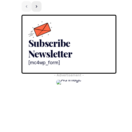
ა
Subscribe
Newsletter
[mc4wp_form]
- Advertisement -