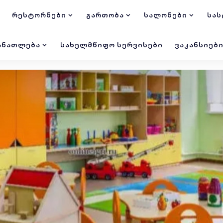
ᲠᲔᲡᲢᲝᲠᲜᲔᲑᲘ
ᲒᲐᲠᲗᲝᲑᲐ
ᲡᲐᲚᲝᲜᲔᲑᲘ
ᲡᲐᲡ
ᲐᲜᲐᲗᲚᲔᲑᲐ
ᲡᲐᲮᲔᲚᲛᲬᲘᲤᲝ ᲡᲔᲠᲕᲘᲡᲔᲑᲘ
ᲕᲐᲙᲐᲜᲡᲘᲔᲑ