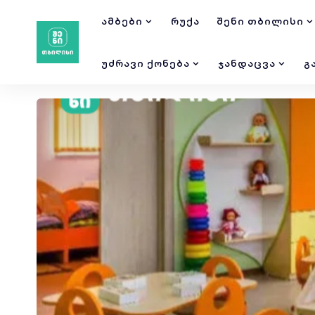
ᲐᲛᲑᲔᲑᲘ
ᲠᲣᲥᲐ
ᲨᲔᲜᲘ ᲗᲑᲘᲚᲘᲡᲘ
ᲣᲫᲠᲐᲕᲘ ᲥᲝᲜᲔᲑᲐ
ᲯᲐᲜᲓᲐᲪᲕᲐ
Გ