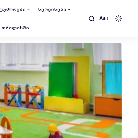
ᲢᲣᲛᲠᲝᲔᲑᲘ
ᲡᲔᲠᲕᲘᲡᲔᲑᲘ
Aa
Ი ᲗᲑᲘᲚᲘᲡᲨᲘ