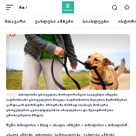
Aa
ᲛᲗᲐᲕᲐᲠᲘ
ᲣᲐᲮᲚᲔᲡᲘ ᲐᲛᲑᲔᲑᲘ
ᲡᲘᲐᲮᲚᲔᲔᲑᲘ
ᲘᲡᲢᲝᲠᲘ
თბილისში ცხოველთა მონიტორინგის სააგენტო იწყებს
პატრონიანი ცხოველების მოვლა-პატრონობის წესების შემოწმებას
კარდაკარ ფორმატში. პროგრამა მიზნად ისახავს შინაური
ცხოველების კეთილდღეობის ამაღლებასა და მეპატრონეთა
ცნობიერების ზრდას.
შენი თბილისი
>
Blog
>
ახალი ამბები
>
თბილისი
>
თბილისში პატრონიანი ცხოველების მონიტორინგი იწყება — როგორ ჩატარდება კარდაკარ შემოწმება
ᲐᲮᲐᲚᲘ ᲐᲛᲑᲔᲑᲘ
ᲗᲑᲘᲚᲘᲡᲘ
ᲡᲐᲖᲝᲒᲐᲓᲝᲔᲑᲐ
ᲣᲐᲮᲚᲔᲡᲘ ᲐᲛᲑᲔᲑᲘ