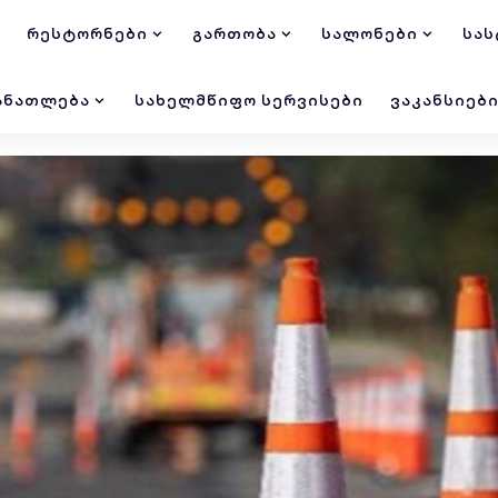
ᲠᲔᲡᲢᲝᲠᲜᲔᲑᲘ
ᲒᲐᲠᲗᲝᲑᲐ
ᲡᲐᲚᲝᲜᲔᲑᲘ
ᲡᲐᲡ
ᲐᲜᲐᲗᲚᲔᲑᲐ
ᲡᲐᲮᲔᲚᲛᲬᲘᲤᲝ ᲡᲔᲠᲕᲘᲡᲔᲑᲘ
ᲕᲐᲙᲐᲜᲡᲘᲔᲑ