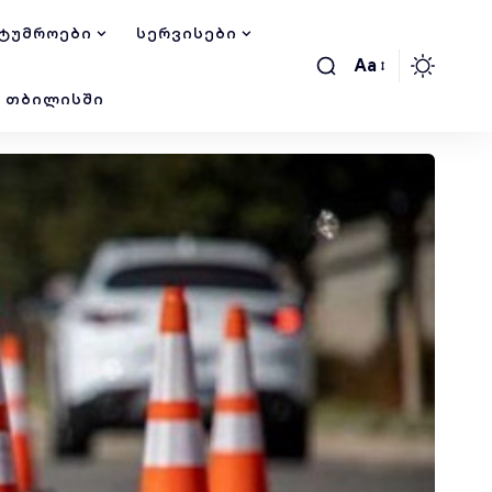
ᲢᲣᲛᲠᲝᲔᲑᲘ
ᲡᲔᲠᲕᲘᲡᲔᲑᲘ
Aa
Ი ᲗᲑᲘᲚᲘᲡᲨᲘ