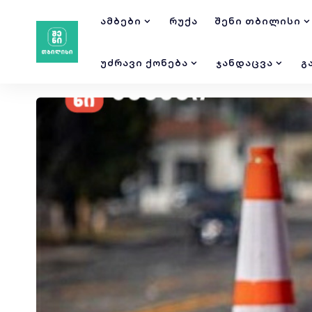
ᲐᲛᲑᲔᲑᲘ
ᲠᲣᲥᲐ
ᲨᲔᲜᲘ ᲗᲑᲘᲚᲘᲡᲘ
ᲣᲫᲠᲐᲕᲘ ᲥᲝᲜᲔᲑᲐ
ᲯᲐᲜᲓᲐᲪᲕᲐ
Გ