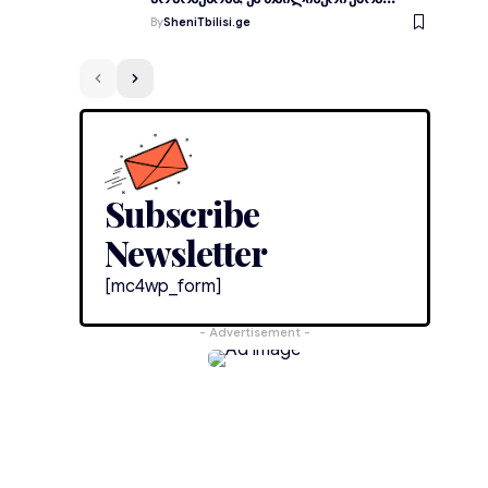
By
SheniTbilisi.ge
Subscribe
Newsletter
[mc4wp_form]
- Advertisement -