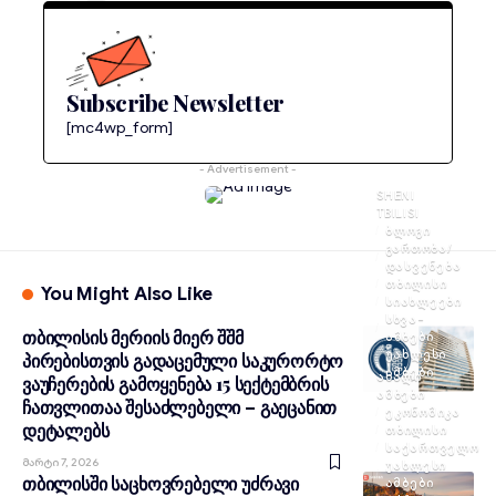
Subscribe Newsletter
[mc4wp_form]
- Advertisement -
SHENI
TBILISI
ᲑᲚᲝᲒᲘ
ᲒᲐᲠᲗᲝᲑᲐ/
ᲓᲐᲡᲕᲔᲜᲔᲑᲐ
ᲗᲑᲘᲚᲘᲡᲘ
You Might Also Like
ᲡᲘᲐᲮᲚᲔᲔᲑᲘ
ᲡᲮᲕᲐ-
თბილისის მერიის მიერ შშმ
ᲐᲛᲑᲔᲑᲘ
ᲣᲐᲮᲚᲔᲡᲘ
პირებისთვის გადაცემული საკურორტო
ᲐᲛᲑᲔᲑᲘ
ᲐᲮᲐᲚᲘ
ვაუჩერების გამოყენება 15 სექტემბრის
ᲐᲛᲑᲔᲑᲘ
ჩათვლითაა შესაძლებელი – გაეცანით
ᲔᲙᲝᲜᲝᲛᲘᲙᲐ
დეტალებს
ᲗᲑᲘᲚᲘᲡᲘ
ᲡᲐᲥᲐᲠᲗᲕᲔᲚᲝ
Მარტი 7, 2026
ᲣᲐᲮᲚᲔᲡᲘ
თბილისში საცხოვრებელი უძრავი
ᲐᲛᲑᲔᲑᲘ