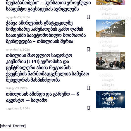
შეუსაბამობები“ – სურსათის ეროვნული
ᲐᲮᲐᲚᲘ
სააგენტო გაცხადებას ავრცელებს
ᲐᲛᲑᲔᲑᲘ
ᲗᲑᲘᲚᲘᲡᲘ
Ივლისი 19, 2026
ᲘᲜᲤᲠᲐᲡᲢᲠᲣᲥᲢᲣ
ჭაბუა ამირეჯიბის გზატკეცილზე
ᲡᲐᲖᲝᲒᲐᲓᲝᲔᲑᲐ
ᲣᲐᲮᲚᲔᲡᲘ
მიმდინარე სამუშაოების გამო ღამის
ᲐᲛᲑᲔᲑᲘ
საათებში საავტომობილო მოძრაობა
ᲐᲮᲐᲚᲘ
შეიზღუდება – თბილისის მერია
ᲐᲛᲑᲔᲑᲘ
ᲗᲑᲘᲚᲘᲡᲘ
Ივლისი 16, 2026
ᲛᲡᲝᲤᲚᲘᲝ
თბილისი მსოფლიო საფოსტო
ᲡᲐᲥᲐᲠᲗᲕᲔᲚᲝ
ᲣᲐᲮᲚᲔᲡᲘ
კავშირის (UPU) ევროპისა და
ᲐᲛᲑᲔᲑᲘ
ცენტრალური აზიის რეგიონის
ქვეყნების წარმომადგენელთა სამუშაო
ᲐᲛᲘᲜᲓᲘ
შეხვედრას მასპინძლობს
ᲐᲮᲐᲚᲘ
ᲐᲛᲑᲔᲑᲘ
Მარტი 13, 2026
ᲗᲑᲘᲚᲘᲡᲘ
თბილისის ამინდი და გარემო — 8
ᲡᲔᲠᲕᲘᲡᲔᲑᲘ
ᲣᲐᲮᲚᲔᲡᲘ
აგვისტო — საღამო
ᲐᲛᲑᲔᲑᲘ
Აგვისტო 8, 2026
[sheni_footer]