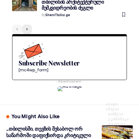
თბილისის არქიტექტურული
მემკვიდრეობის ძეგლი
By
SheniTbilisi.ge
Subscribe Newsletter
[mc4wp_form]
- Advertisement -
ᲐᲮᲐᲚᲘ
ᲐᲛᲑᲔᲑᲘ
ᲑᲘᲖᲜᲔᲡᲘ
You Might Also Like
ᲔᲙᲝᲜᲝᲛᲘᲙᲐ
ᲗᲑᲘᲚᲘᲡᲘ
„თბილისში, თევზის შესაბოლ ორ
ᲡᲐᲥᲐᲠᲗᲕᲔᲚᲝ
ᲣᲐᲮᲚᲔᲡᲘ
საწარმოში დაფიქსირდა კრიტიკული
ᲐᲛᲑᲔᲑᲘ