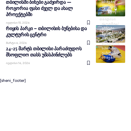
თბილისში ბინები გაძვირდა —
ᲐᲛᲑᲔᲑᲘ
ᲣᲫᲠᲐᲕᲘ
როგორია ფასი ძველ და ახალ
ᲥᲝᲜᲔᲑᲐ
პროექტებში
ᲗᲑᲘᲚᲘᲡᲘ
Ივლისი 15, 2026
ᲘᲡᲢᲝᲠᲘᲐ/
რიყის პარკი – თბილისის ბუნებისა და
ᲣᲑᲜᲔᲑᲘ
ᲐᲮᲐᲚᲘ
ᲣᲐᲮᲚᲔᲡᲘ
კულტურის ცენტრი
ᲐᲛᲑᲔᲑᲘ
ᲐᲛᲑᲔᲑᲘ
ᲗᲑᲘᲚᲘᲡᲘ
Მარტი 6, 2026
ᲛᲡᲝᲤᲚᲘᲝ
24-25 მარტს თბილისი პარაძიუდოს
ᲡᲞᲝᲠᲢᲘ
ᲣᲐᲮᲚᲔᲡᲘ
მსოფლიო თასს უმასპინძლებს
ᲐᲛᲑᲔᲑᲘ
Ივლისი 16, 2026
[sheni_footer]