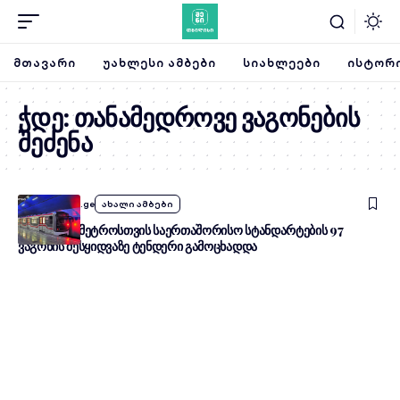
ᲛᲗᲐᲕᲐᲠᲘ
ᲣᲐᲮᲚᲔᲡᲘ ᲐᲛᲑᲔᲑᲘ
ᲡᲘᲐᲮᲚᲔᲔᲑᲘ
ᲘᲡᲢᲝᲠᲘ
ჭდე:
თანამედროვე ვაგონების
შეძენა
By
SheniTbilisi.ge
ახალი ამბები
თბილისის მეტროსთვის საერთაშორისო სტანდარტების 97
ვაგონის შესყიდვაზე ტენდერი გამოცხადდა