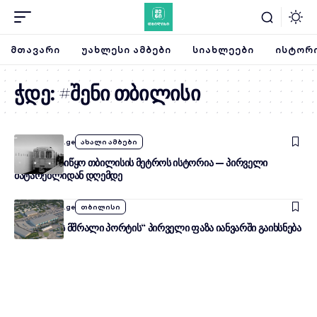
ᲛᲗᲐᲕᲐᲠᲘ
ᲣᲐᲮᲚᲔᲡᲘ ᲐᲛᲑᲔᲑᲘ
ᲡᲘᲐᲮᲚᲔᲔᲑᲘ
ᲘᲡᲢᲝᲠᲘ
ჭდე:
#შენი თბილისი
By
SheniTbilisi.ge
ახალი ამბები
როგორ დაიწყო თბილისის მეტროს ისტორია — პირველი
მატარებლიდან დღემდე
By
SheniTbilisi.ge
თბილისი
„თბილისის მშრალი პორტის“ პირველი ფაზა იანვარში გაიხსნება