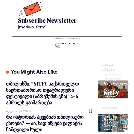
Subscribe Newsletter
[mc4wp_form]
- Advertisement -
ᲐᲮᲐᲚᲘ
ᲐᲛᲑᲔᲑᲘ
You Might Also Like
ᲒᲐᲠᲗᲝᲑᲐ
ᲙᲣᲚᲢᲣᲠᲐ
თბილისში, “SITFY საქართველო —
ᲡᲐᲥᲐᲠᲗᲕᲔᲚᲝ
ᲣᲐᲮᲚᲔᲡᲘ
საერთაშორისო თეატრალური
ᲐᲛᲑᲔᲑᲘ
ფესტივალი (აბრეშუმის გზა)” 2-6
აპრილს გაიმართება
ᲗᲑᲘᲚᲘᲡᲘ
Ივლისი 18, 2026
ᲘᲡᲢᲝᲠᲘᲐ/
რა ისტორიას ჰყვებიან თბილისური
ᲣᲑᲜᲔᲑᲘ
ᲐᲮᲐᲚᲘ
ᲣᲐᲮᲚᲔᲡᲘ
ეზოები? — აი, სად იწყება ქალაქის
ᲐᲛᲑᲔᲑᲘ
ᲐᲛᲑᲔᲑᲘ
ნამდვილი სული
ᲗᲑᲘᲚᲘᲡᲘ