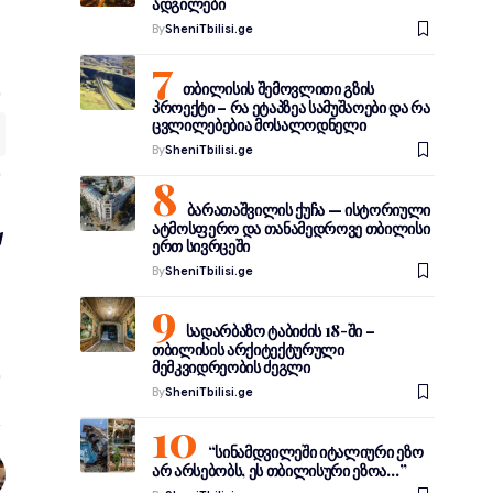
ადგილები
By
SheniTbilisi.ge
თბილისის შემოვლითი გზის
პროექტი – რა ეტაპზეა სამუშაოები და რა
ცვლილებებია მოსალოდნელი
By
SheniTbilisi.ge
ბარათაშვილის ქუჩა — ისტორიული
ატმოსფერო და თანამედროვე თბილისი
ერთ სივრცეში
By
SheniTbilisi.ge
სადარბაზო ტაბიძის 18-ში –
თბილისის არქიტექტურული
მემკვიდრეობის ძეგლი
By
SheniTbilisi.ge
“სინამდვილეში იტალიური ეზო
არ არსებობს, ეს თბილისური ეზოა…”