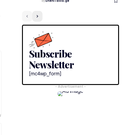
By
SheniTbilisi.ge
Subscribe
Newsletter
[mc4wp_form]
- Advertisement -