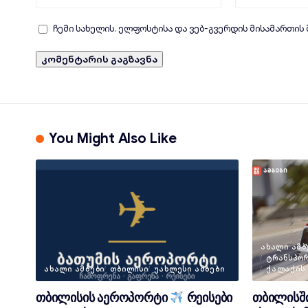
ჩემი სახელის. ელფოსტისა და ვებ-გვერდის მისამართის
You Might Also Like
ᲐᲮᲐᲚᲘ ᲐᲛᲑ
ᲢᲠᲐᲜᲡᲞᲝ
ᲐᲮᲐᲚᲘ ᲐᲛᲑᲔᲑᲘ
ᲗᲑᲘᲚᲘᲡᲘ
ᲣᲐᲮᲚᲔᲡᲘ ᲐᲛᲑᲔᲑᲘ
ᲥᲐᲚᲐᲥᲘᲡ
თბილისის აეროპორტი
რეისები
თბილისში