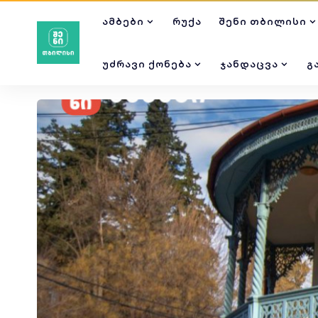
ᲐᲛᲑᲔᲑᲘ
ᲠᲣᲥᲐ
ᲨᲔᲜᲘ ᲗᲑᲘᲚᲘᲡᲘ
ᲣᲫᲠᲐᲕᲘ ᲥᲝᲜᲔᲑᲐ
ᲯᲐᲜᲓᲐᲪᲕᲐ
Გ