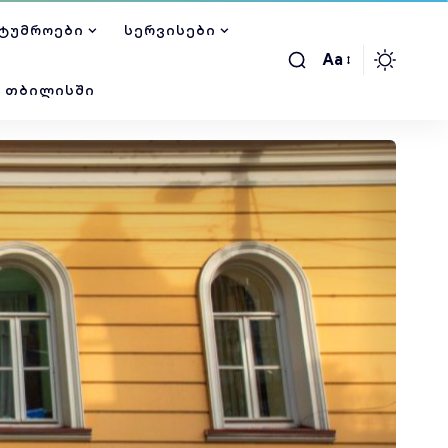
ᲢᲣᲛᲠᲝᲔᲑᲘ
ᲡᲔᲠᲕᲘᲡᲔᲑᲘ
Aa
Ი ᲗᲑᲘᲚᲘᲡᲨᲘ