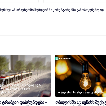
 შენახვა ამ ბრაუზერში შემდგომში კომენტარებში გამოსაყენებლად.
ᲔᲑᲘ
ᲗᲑᲘᲚᲘᲡᲘ
ᲡᲐᲖᲝᲒᲐᲓᲝᲔᲑᲐ
ᲠᲢᲘ
ᲣᲐᲮᲚᲔᲡᲘ ᲐᲛᲑᲔᲑᲘ
 ᲪᲮᲝᲕᲠᲔᲑᲐ
ᲗᲑᲘᲚᲘᲡᲘ
ᲡᲘᲐᲮᲚᲔᲔᲑᲘ
ᲣᲐᲮᲚᲔᲡᲘ 
 ტრამვაი დაბრუნდება –
თბილისში 25 ივნისს შუქი 