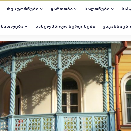
ᲠᲔᲡᲢᲝᲠᲜᲔᲑᲘ
ᲒᲐᲠᲗᲝᲑᲐ
ᲡᲐᲚᲝᲜᲔᲑᲘ
ᲡᲐᲡ
ᲐᲜᲐᲗᲚᲔᲑᲐ
ᲡᲐᲮᲔᲚᲛᲬᲘᲤᲝ ᲡᲔᲠᲕᲘᲡᲔᲑᲘ
ᲕᲐᲙᲐᲜᲡᲘᲔᲑ