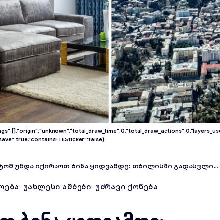
ags":[],"origin":"unknown","total_draw_time":0,"total_draw_actions":0,"layers_u
r_save":true,"containsFTESticker":false}
ომ უნდა იქირაოთ ბინა ყიდვამდე: თბილისში გადასვლის გამოცდილება
ᲝᲔᲑᲐ
ᲣᲐᲮᲚᲔᲡᲘ ᲐᲛᲑᲔᲑᲘ
ᲣᲫᲠᲐᲕᲘ ᲥᲝᲜᲔᲑᲐ