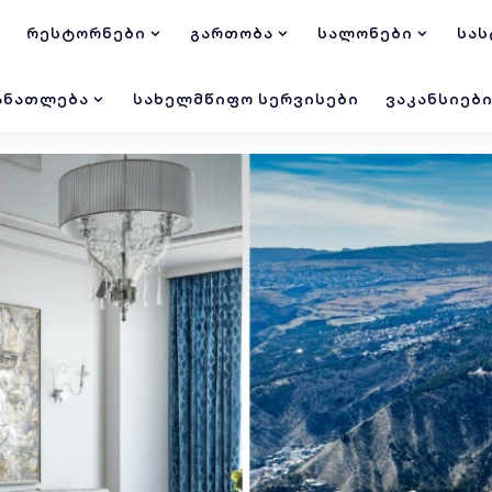
ᲠᲔᲡᲢᲝᲠᲜᲔᲑᲘ
ᲒᲐᲠᲗᲝᲑᲐ
ᲡᲐᲚᲝᲜᲔᲑᲘ
ᲡᲐᲡ
ᲐᲜᲐᲗᲚᲔᲑᲐ
ᲡᲐᲮᲔᲚᲛᲬᲘᲤᲝ ᲡᲔᲠᲕᲘᲡᲔᲑᲘ
ᲕᲐᲙᲐᲜᲡᲘᲔᲑ