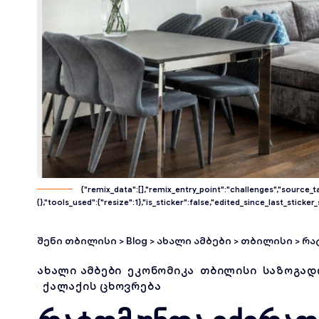
{"remix_data":[],"remix_entry_point":"challenges","source_t
{},"tools_used":{"resize":1},"is_sticker":false,"edited_since_last_sticke
შენი თბილისი
>
Blog
>
ახალი ამბები
>
თბილისი
>
რატ
ᲐᲮᲐᲚᲘ ᲐᲛᲑᲔᲑᲘ
ᲔᲙᲝᲜᲝᲛᲘᲙᲐ
ᲗᲑᲘᲚᲘᲡᲘ
ᲡᲐᲖᲝᲒᲐᲓ
ᲥᲐᲚᲐᲥᲘᲡ ᲪᲮᲝᲕᲠᲔᲑᲐ