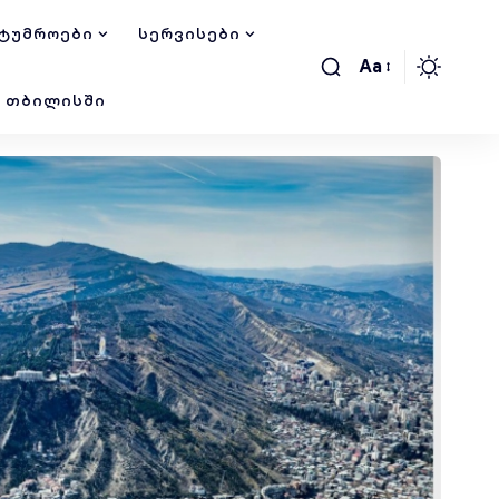
ᲢᲣᲛᲠᲝᲔᲑᲘ
ᲡᲔᲠᲕᲘᲡᲔᲑᲘ
Aa
Ი ᲗᲑᲘᲚᲘᲡᲨᲘ