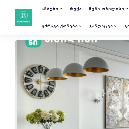
ᲐᲛᲑᲔᲑᲘ
ᲠᲣᲥᲐ
ᲨᲔᲜᲘ ᲗᲑᲘᲚᲘᲡᲘ
ᲣᲫᲠᲐᲕᲘ ᲥᲝᲜᲔᲑᲐ
ᲯᲐᲜᲓᲐᲪᲕᲐ
Გ