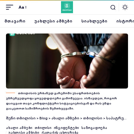
Aa
ᲛᲗᲐᲕᲐᲠᲘ
ᲣᲐᲮᲚᲔᲡᲘ ᲐᲛᲑᲔᲑᲘ
ᲡᲘᲐᲮᲚᲔᲔᲑᲘ
ᲘᲡᲢᲝᲠᲘ
თბილისის ურბანულ გარემოში უსაფრთხოების
უზრუნველყოფა ყოველდღიური გამოწვევაა. ისწავლეთ, როგორ
დაიცვათ თავი კონფლიქტური სიტუაციებისგან და რას უნდა
გააკეთოთ საშიშროების შემთხვევაში.
შენი თბილისი
>
Blog
>
ახალი ამბები
>
თბილისი
>
საპატრულო პოლიციამ თბილისში განსაკუთრებით დიდი ოდენობით ნარკოტიკი ამოიღო – დაკავებულია უცხო ქვეყნის მოქალაქე
ᲐᲮᲐᲚᲘ ᲐᲛᲑᲔᲑᲘ
ᲗᲑᲘᲚᲘᲡᲘ
ᲘᲜᲪᲘᲓᲔᲜᲢᲔᲑᲘ
ᲡᲐᲖᲝᲒᲐᲓᲝᲔᲑᲐ
ᲣᲐᲮᲚᲔᲡᲘ ᲐᲛᲑᲔᲑᲘ
ᲥᲐᲚᲐᲥᲘᲡ ᲪᲮᲝᲕᲠᲔᲑᲐ